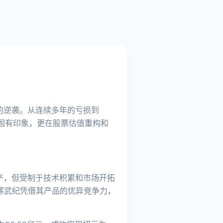
的逆袭。从连续多年的亏损到
的固有印象，更在股票估值重构和
产，但受制于技术积累和市场开拓
寒武纪凭借其产品的优异竞争力，