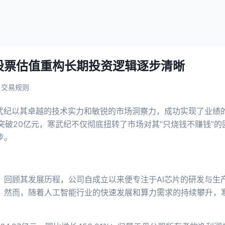
股票估值重构长期投资逻辑逐步清晰
交易规则
寒武纪以其卓越的技术实力和敏锐的市场洞察力，成功实现了业绩
润突破20亿元，寒武纪不仅彻底扭转了市场对其“只烧钱不赚钱”
步。
。回顾其发展历程，公司自成立以来便专注于AI芯片的研发与生
。然而，随着人工智能行业的快速发展和算力需求的持续攀升，