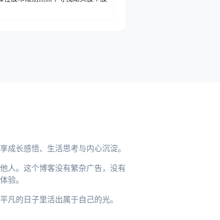
享成长感悟、生活思考与内心沉淀。
他人。这个博客没有繁杂广告，没有
体验。
平凡的日子里活出属于自己的光。