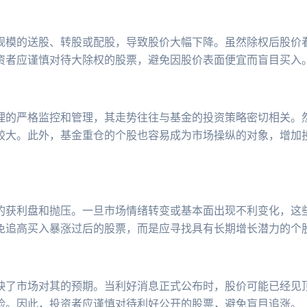
规模的送股、转股或配股，导致股价大幅下降。虽然除权后股价
资者应谨慎对待大除权的股票，避免因股价表面便宜而盲目买入
理的严格监控和管理，其走势往往与基金的投资策略密切相关。
较大。此外，基金重仓的个股也容易成为市场操纵的对象，增加
的获利盘和抛压。一旦市场情绪转变或基本面出现不利变化，这
免追高买入暴涨过后的股票，而是应寻找具有长期增长潜力的个
映了市场对其的预期。当利好消息正式公布时，股价可能已经见
险。因此，投资者应谨慎对待利好公开的股票，避免盲目追涨。