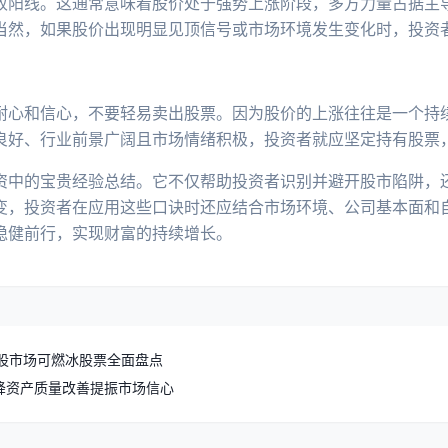
收阳线。这通常意味着股价处于强势上涨阶段，多方力量占据主
当然，如果股价出现明显见顶信号或市场环境发生变化时，投资
耐心和信心，不要轻易卖出股票。因为股价的上涨往往是一个持
良好、行业前景广阔且市场情绪积极，投资者就应坚定持有股票
资中的宝贵经验总结。它不仅帮助投资者识别并避开股市陷阱，
变，投资者在应用这些口诀时还应结合市场环境、公司基本面和
稳健前行，实现财富的持续增长。
 股市场可燃冰股票全面盘点
降资产质量改善提振市场信心