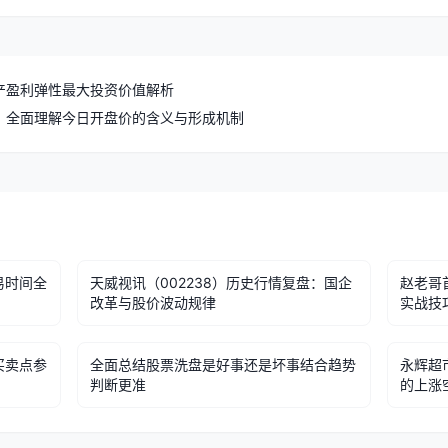
产盈利弹性最大投资价值解析
，全面理解今日开盘价的含义与形成机制
易时间全
天威视讯（002238）历史行情复盘：国企
赵老哥
改革与股价波动规律
实战技
买卖点参
全面总结股票洗盘是好事还是坏事结合趋势
永辉超
判断更准
的上涨