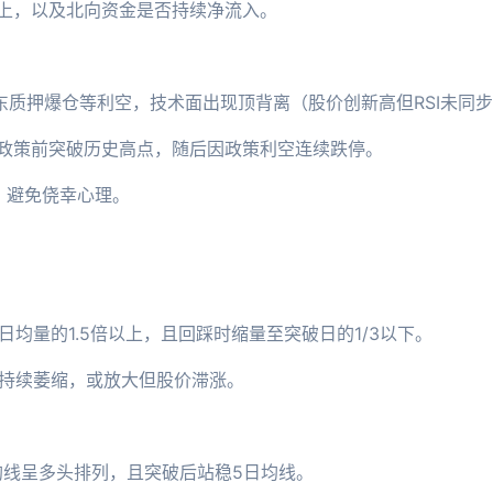
向上，以及北向资金是否持续净流入。
东质押爆仓等利空，技术面出现顶背离（股价创新高但RSI未同
减"政策前突破历史高点，随后因政策利空连续跌停。
，避免侥幸心理。
日均量的1.5倍以上，且回踩时缩量至突破日的1/3以下。
内持续萎缩，或放大但股价滞涨。
日均线呈多头排列，且突破后站稳5日均线。