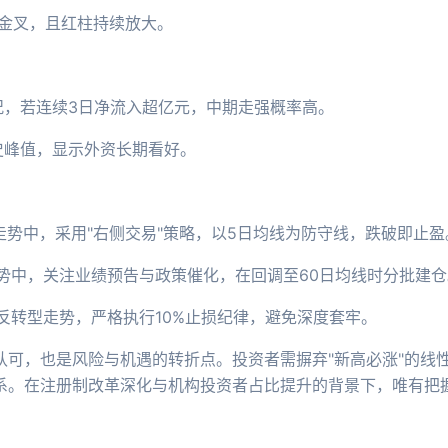
上方金叉，且红柱持续放大。
况，若连续3日净流入超亿元，中期走强概率高。
史峰值，显示外资长期看好。
型走势中，采用"右侧交易"策略，以5日均线为防守线，跌破即止盈
走势中，关注业绩预告与政策催化，在回调至60日均线时分批建仓
部反转型走势，严格执行10%止损纪律，避免深度套牢。
认可，也是风险与机遇的转折点。投资者需摒弃"新高必涨"的线
系。在注册制改革深化与机构投资者占比提升的背景下，唯有把