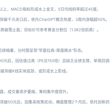
倍以上，MACD指标形成水上金叉，5日均线斜率超过45度。
纪突破千元关口后，依托ChatGPT概念热度，3周内涨幅超50%。
跌破需止盈；目标价可参考黄金分割位（1.382倍前高）。
续缩量，分时图呈现"早盘拉高-尾盘跳水"形态。
00元后，因估值过高（PE达150倍）且缺乏业绩支撑，单周回调
跌破突破K线实体底部，或形成长上影线。
横盘，成交量逐步萎缩，筹码集中度提升。
药突破50元后，因集采政策扰动，横盘整理2个月后，依托创新