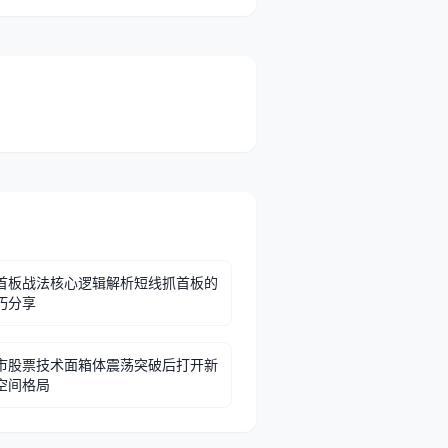
首板战法核心逻辑解析短线抓首板的
巧分享
市股票技术面箱体震荡突破后打开新
空间格局