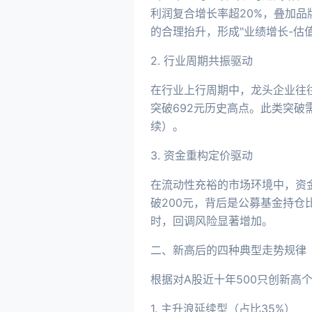
利润复合增长率超20%，叠加品
的合理抬升，形成"业绩增长-估
2. 行业周期共振驱动
在行业上行周期中，龙头企业往往
突破692元历史高点。此类突破
续）。
3. 资金重构定价驱动
在流动性充裕的市场环境中，资
破200元，背后是公募基金持仓
时，回调风险显著增加。
二、新高后的四种典型走势规律
根据对A股近十年500只创新高
1. 主升浪延续型（占比35%）