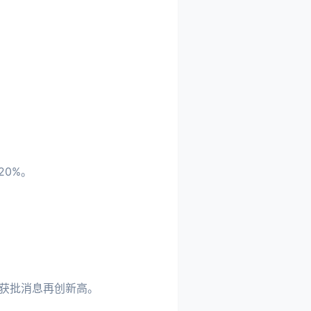
20%。
药获批消息再创新高。